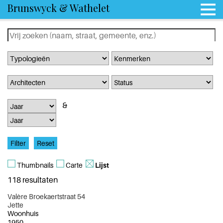
Brunswyck & Wathelet
Thumbnails
Carte
Lijst
118 resultaten
Valère Broekaertstraat 54
Jette
Woonhuis
1950