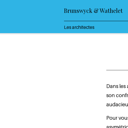
Brunswyck & Wathelet
Les architectes
Dans les 
son conf
audacieu
Pour vous
asymétriq