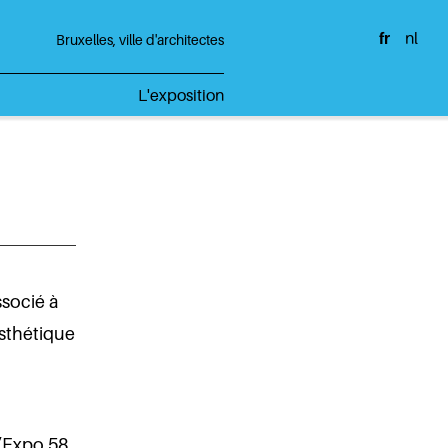
fr
nl
Bruxelles, ville d'architectes
L'exposition
ssocié à
sthétique
l’Expo 58,