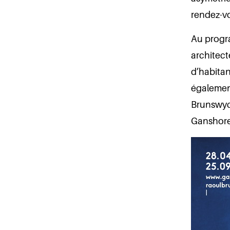
rendez-vo
Au progr
architect
d’habitan
égalemen
Brunswyck
Ganshore