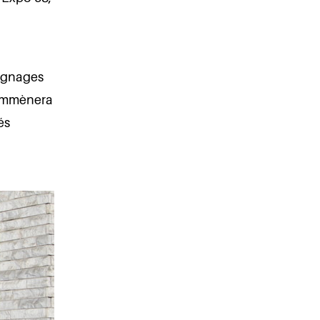
oignages
 emmènera
és