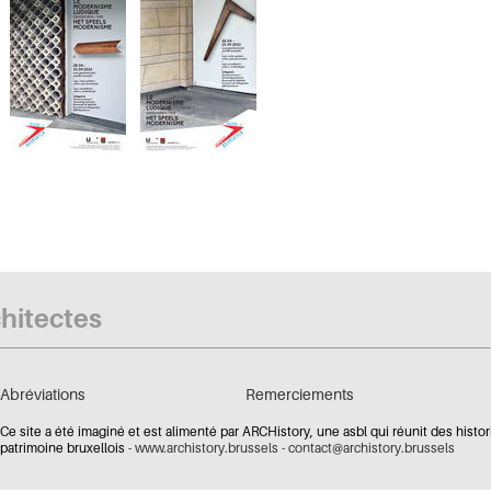
chitectes
Abréviations
Remerciements
Ce site a été imaginé et est alimenté par ARCHistory, une asbl qui réunit des histor
patrimoine bruxellois -
www.archistory.brussels
-
contact@archistory.brussels