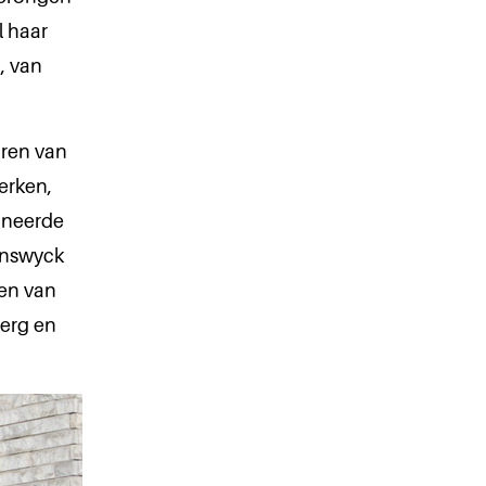
l haar
, van
oren van
erken,
oneerde
runswyck
en van
berg en