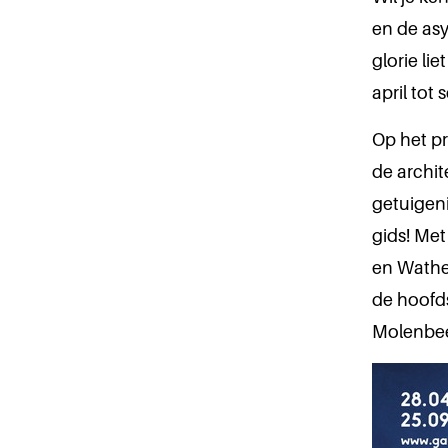
en de asy
glorie li
april tot
Op het p
de archi
getuigen
gids! Met
en Wathe
de hoofd
Molenbe