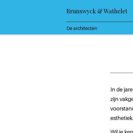
Brunswyck & Wathelet
De architecten
In de jar
zijn vak
voorstand
esthetiek
Wil je k