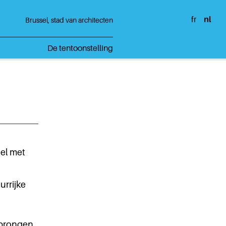
fr
nl
Brussel, stad van architecten
De tentoonstelling
nel met
urrijke
sprongen