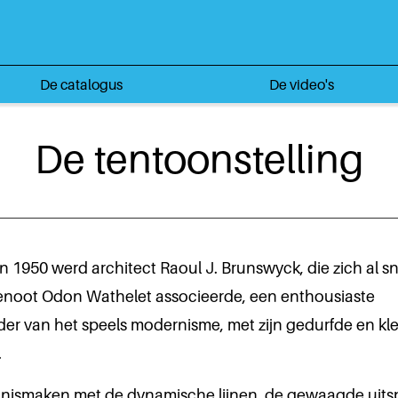
De catalogus
De video's
De tentoonstelling
en 1950 werd architect Raoul J. Brunswyck, die zich al s
genoot Odon Wathelet associeerde, een enthousiaste
er van het speels modernisme, met zijn gedurfde en kle
.
ennismaken met de dynamische lijnen, de gewaagde uit