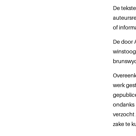
De tekst
auteursr
of inform
De door 
winstoog
brunswyc
Overeenko
werk ges
gepublice
ondanks 
verzocht 
zake te 