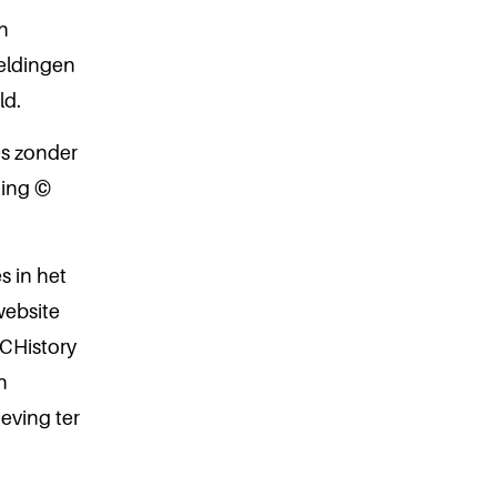
n
eldingen
ld.
es zonder
ding ©
s in het
website
RCHistory
n
eving ter