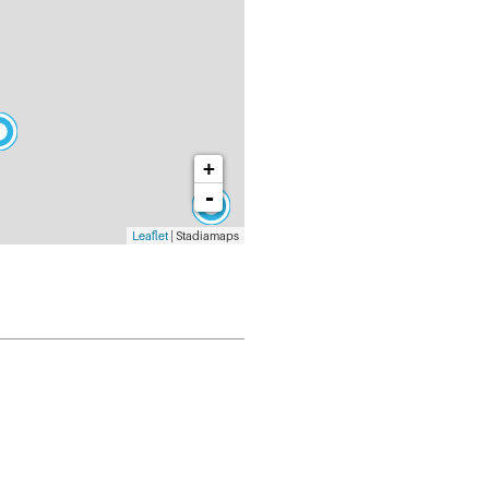
+
-
Leaflet
| Stadiamaps