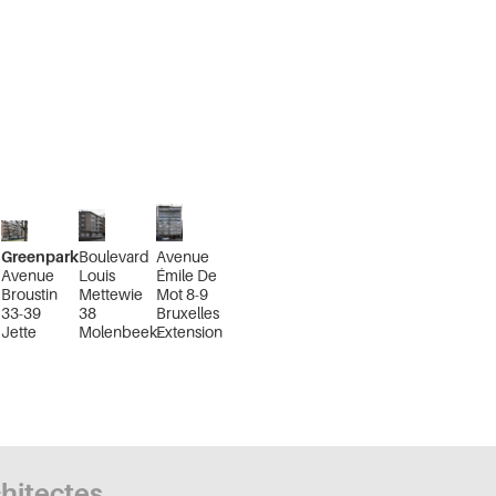
Greenpark
Boulevard
Avenue
Avenue
Louis
Émile De
Broustin
Mettewie
Mot 8-9
33-39
38
Bruxelles
Jette
Molenbeek-
Extension
Saint-Jean
Sud
chitectes