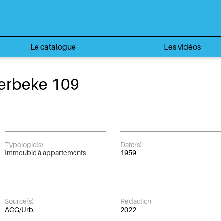
Le catalogue
Les vidéos
erbeke 109
Typologie(s)
Date(s)
Immeuble à appartements
1959
Source(s)
Rédaction
ACG/Urb.
2022