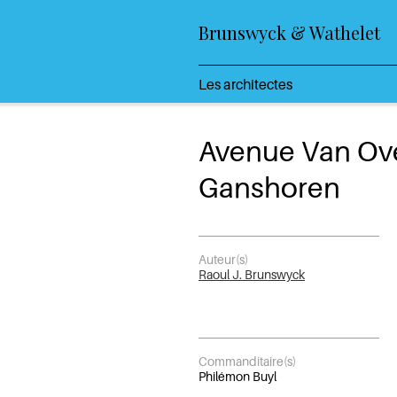
Brunswyck & Wathelet
Les architectes
Avenue Van Ov
Ganshoren
Auteur(s)
Raoul J. Brunswyck
Commanditaire(s)
Philémon Buyl