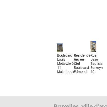
Boulevard
Résidence
Rue
Louis
Arc-en-
Jean-
Mettewie 9-
Ciel
Baptiste
11
Boulevard
Serkeyn
Molenbeek-
Edmond
19
Saint-Jean
Machtens
Jette
Bruxelles
Bruxelles, ville d'ar