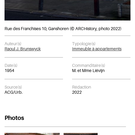
Rue des Franchises 10, Ganshoren (© ARCHistory, photo 2022)
Auteur(s)
Typologie(s)
Raoul J. Brunswyck
Immeuble à appartements
Date(s)
Commanditaire(s)
1954
M. et Mme Liévijn
Source(s)
Rédaction
ACG/Urb.
2022
Photos