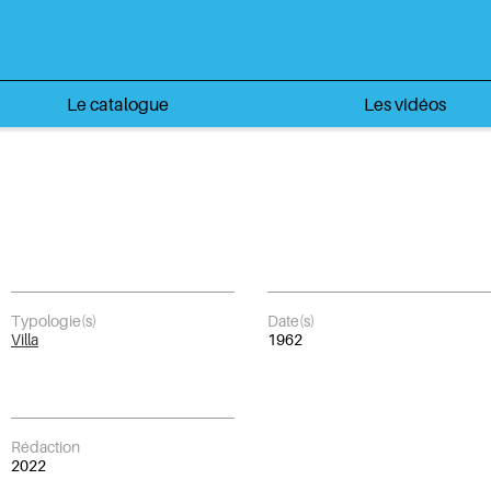
Le catalogue
Les vidéos
Typologie(s)
Date(s)
Villa
1962
Rédaction
2022