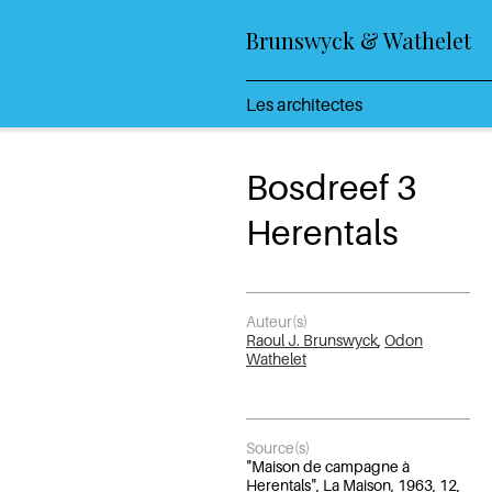
Brunswyck & Wathelet
Les architectes
Bosdreef 3
Herentals
Auteur(s)
Raoul J. Brunswyck
,
Odon
Wathelet
Source(s)
"Maison de campagne à
Herentals", La Maison, 1963, 12,