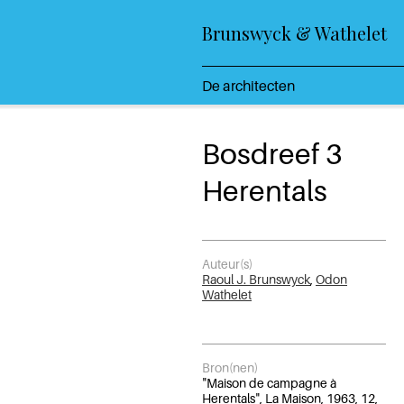
Brunswyck & Wathelet
De architecten
Bosdreef 3
Herentals
Auteur(s)
Raoul J. Brunswyck
,
Odon
Wathelet
Bron(nen)
"Maison de campagne à
Herentals", La Maison, 1963, 12,