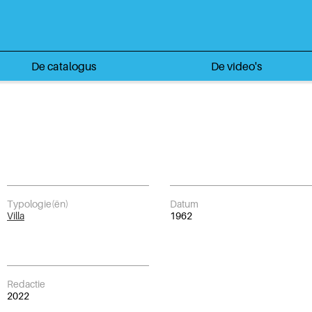
De catalogus
De video's
Typologie(ën)
Datum
Villa
1962
Redactie
2022