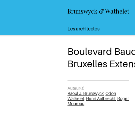
Brunswyck & Wathelet
Les architectes
Boulevard Bau
Bruxelles Exte
Auteur(s)
Raoul J. Brunswyck
,
Odon
Wathelet
,
Henri Aelbrecht
,
Roger
Moureau