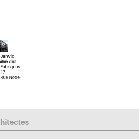
Janvic
ire
Rue des
Fabriques
17
Rue Notre-
Dame du
Sommeil
74
20-22A
Bruxelles
ne
Pentagone
chitectes