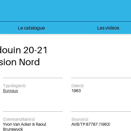
Le catalogue
Les vidéos
douin 20-21
nsion Nord
Typologie(s)
Date(s)
Bureaux
1963
Commanditaire(s)
Source(s)
Yvon Van Acker & Raoul
AVB/TP 87787 (1963)
Brunswyck