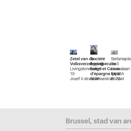
Zetel van de
Société
Stefaniaple
Volksverzekering
hypothécaire
1a-3
Livingstonelaan 6-
belge et Caisse
Louizalaan
10
d'épargne Ippa
54-58A
Jozef II-straat 96-
Naamsestraat 72-
Brussel
100
74
Uitbreidin
Stevinstraat 41-43
Theresianenstraat
Zuid
Brussel
2-4
Uitbreiding Oost
Brussel Vijfhoek
Brussel, stad van a