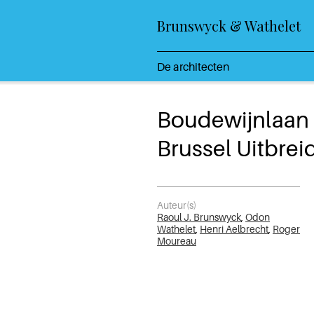
Brunswyck & Wathelet
De architecten
Boudewijnlaan
Brussel Uitbre
Auteur(s)
Raoul J. Brunswyck
,
Odon
Wathelet
,
Henri Aelbrecht
,
Roger
Moureau