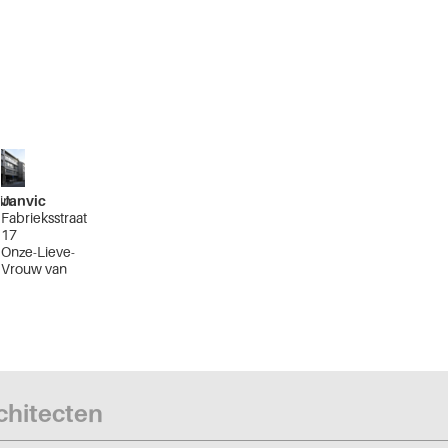
in
Janvic
Fabrieksstraat
17
Onze-Lieve-
Vrouw van
g
Vaakstraat 20-
22A
Brussel
Vijfhoek
rchitecten