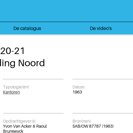
De catalogus
De video's
 20-21
iding Noord
Typologie(ën)
Datum
Kantoren
1963
Opdrachtgever(s)
Bron(nen)
Yvon Van Acker & Raoul
SAB/OW 87787 (1963)
Brunswyck