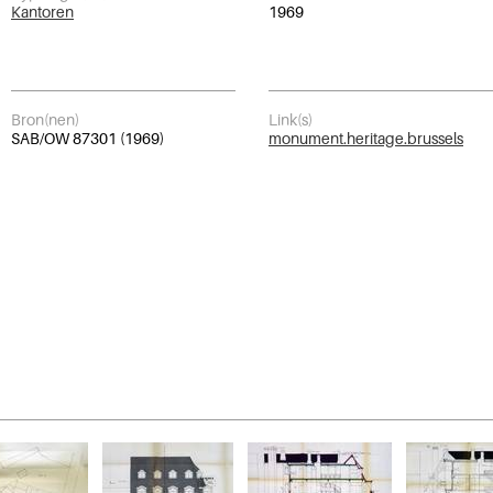
Kantoren
1969
Bron(nen)
Link(s)
SAB/OW 87301 (1969)
monument.heritage.brussels