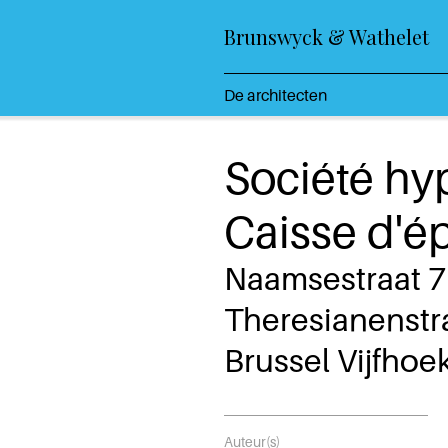
Brunswyck & Wathelet
De architecten
Société hy
Caisse d'é
Naamsestraat 
Theresianenstr
Brussel Vijfhoe
Auteur(s)