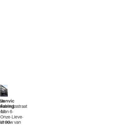
de
Janvic
ekering
Fabrieksstraat
laan 6-
17
Onze-Lieve-
aat 96-
Vrouw van
Vaakstraat 20-
t 41-43
22A
Brussel