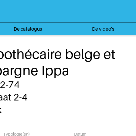
De catalogus
De video's
pothécaire belge et
pargne Ippa
72-74
aat 2-4
k
Typologie(ën)
Datum