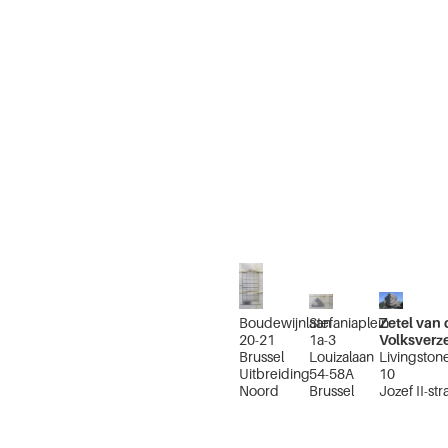
Boudewijnlaan
Stefaniaplein
Zetel van 
20-21
1a-3
Volksverz
Brussel
Louizalaan
Livingstone
Uitbreiding
54-58A
10
Noord
Brussel
Jozef II-str
Uitbreiding
100
Zuid
Stevinstraa
Brussel