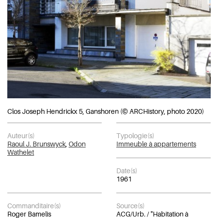
Clos Joseph Hendrickx 5, Ganshoren (© ARCHistory, photo 2020)
Auteur(s)
Typologie(s)
Raoul J. Brunswyck
,
Odon
Immeuble à appartements
Wathelet
Date(s)
1961
Commanditaire(s)
Source(s)
Roger Bamelis
ACG/Urb. / "Habitation à