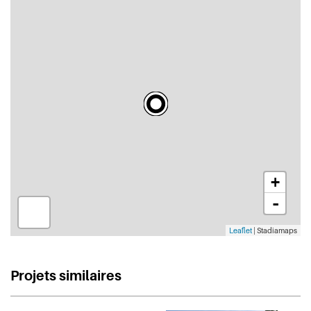
+
-
Leaflet
| Stadiamaps
Projets similaires