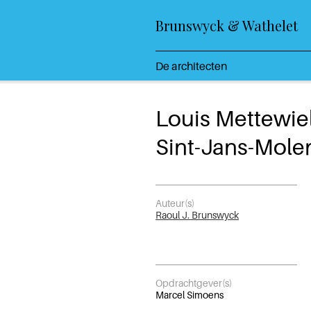
Brunswyck & Wathelet
De architecten
Louis Mettewie
Sint-Jans-Mol
Auteur(s)
Raoul J. Brunswyck
Opdrachtgever(s)
Marcel Simoens