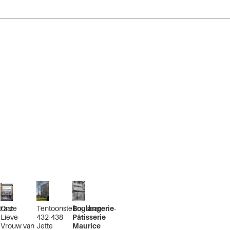
raat
Onze
Tentoonstellingslaan
Boulangerie-
Lieve-
432-438
Pâtisserie
Vrouw van
Jette
Maurice