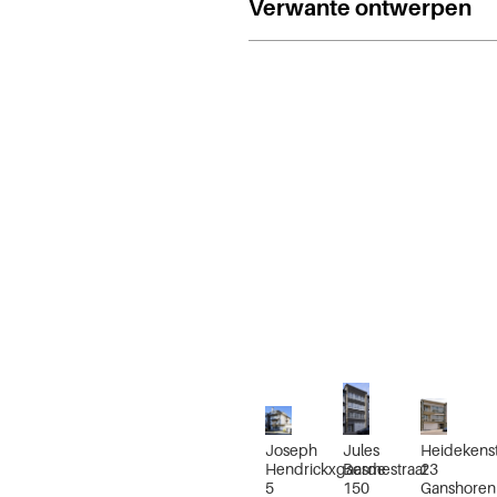
Verwante ontwerpen
Joseph
Jules
Heidekenst
Hendrickxgaarde
Besmestraat
23
5
150
Ganshoren