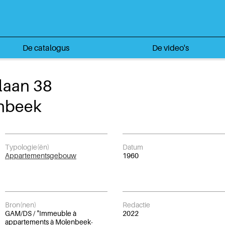
De catalogus
De video's
laan 38
enbeek
Typologie(ën)
Datum
Appartementsgebouw
1960
Bron(nen)
Redactie
GAM/DS / "Immeuble à
2022
appartements à Molenbeek-