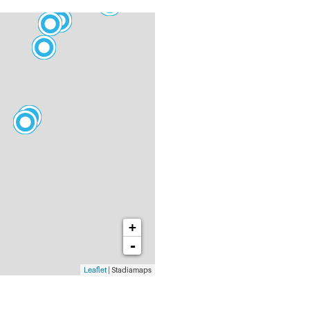
+
-
Leaflet
| Stadiamaps