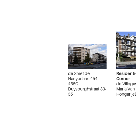
de Smet de
Residenti
Naeyerlaan 454-
Corner
456C
de Villega
Duysburghstraat 33-
Maria Van
35
Hongarijel
Jette
Ganshore