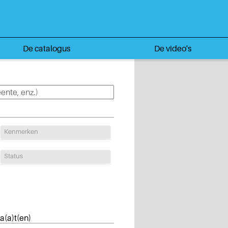
De catalogus
De video's
Kenmerken
Status
a(a)t(en)