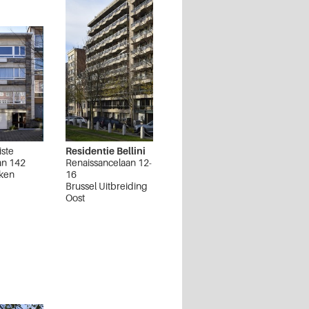
iste
Residentie Bellini
an 142
Renaissancelaan 12-
aken
16
Brussel Uitbreiding
Oost