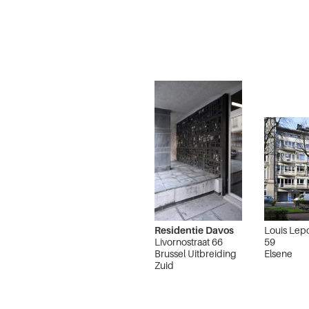
Residentie Davos
Louis Lep
Livornostraat 66
59
Brussel Uitbreiding
Elsene
Zuid