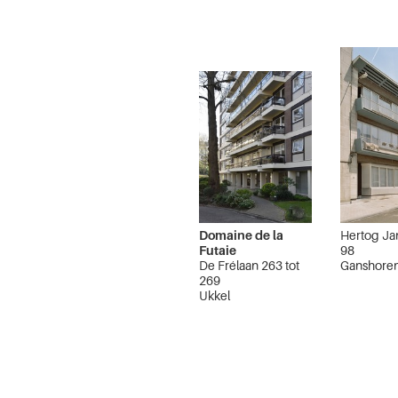
Domaine de la
Hertog Ja
Futaie
98
De Frélaan 263 tot
Ganshore
269
Ukkel