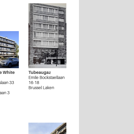
e White
Tubeaugaz
Emile Bockstaellaan
slaan 33
16-18
Brussel Laken
aan 3
n