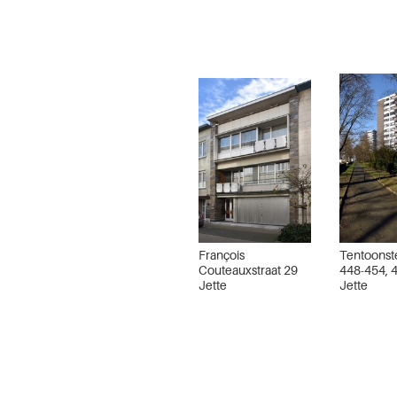
François
Tentoonste
Couteauxstraat 29
448-454, 
Jette
Jette