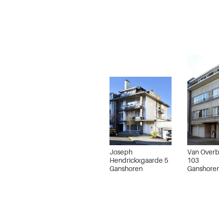
Joseph
Van Overb
Hendrickxgaarde 5
103
Ganshoren
Ganshore