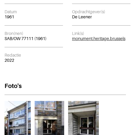
Datum
Opdrachtgever(s)
1961
De Leener
Bron(nen)
Link(s)
SAB/OW 77111 (1961)
monument.heritage.brussels
Redactie
2022
Foto's