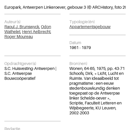
Europark, Antwerpen Linkeroever, gebouw 3 (© ARCHistory, foto 202
Auteur(s)
Typologie(ën)
Raoul J. Brunswyck
,
Odon
Appartementsgebouw
Wathelet
,
Henri Aelbrecht
,
Roger Moureau
Datum
1961 - 1979
Opdrachtgever(s)
Bron(nen)
S.C. Huisvesting-Antwerpen |
Wonen, 64-65, 1975, pp. 43-71
S.C. Antwerpse
Schoofs, Dirk, « Licht, Lucht en
Bouwcoöperatief
Ruimte. Van ideaalbeeld tot
pragmatisme : een eeuw
stedenbouwkundig denken
toegepast op de Antwerpse
linker Schelde-oever »,
Scriptie, Faculteit Letteren en
Wijsbegeerte, KU Leuven,
2002-2003
Redactie