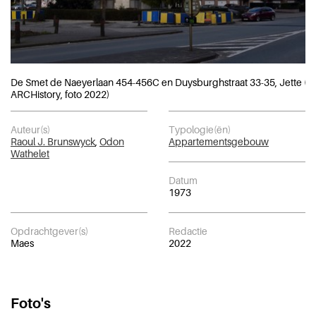
De Smet de Naeyerlaan 454-456C en Duysburghstraat 33-35, Jette (©
ARCHistory, foto 2022)
Auteur(s)
Typologie(ën)
Raoul J. Brunswyck
,
Odon
Appartementsgebouw
Wathelet
Datum
1973
Opdrachtgever(s)
Redactie
Maes
2022
Foto's