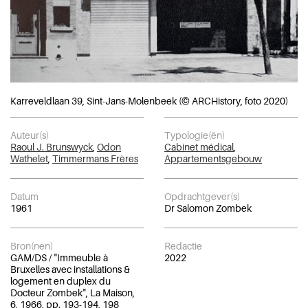
Karreveldlaan 39, Sint-Jans-Molenbeek (© ARCHistory, foto 2020)
Auteur(s)
Typologie(ën)
Raoul J. Brunswyck
,
Odon
Cabinet médical
,
Wathelet
,
Timmermans Frères
Appartementsgebouw
Datum
Opdrachtgever(s)
1961
Dr Salomon Zombek
Bron(nen)
Redactie
GAM/DS / "Immeuble à
2022
Bruxelles avec installations &
logement en duplex du
Docteur Zombek", La Maison,
6, 1966, pp. 193-194, 198