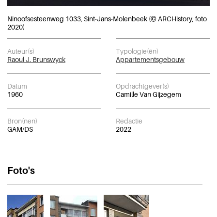
Ninoofsesteenweg 1033, Sint-Jans-Molenbeek (© ARCHistory, foto
2020)
Auteur(s)
Typologie(ën)
Raoul J. Brunswyck
Appartementsgebouw
Datum
Opdrachtgever(s)
1960
Camille Van Gijzegem
Bron(nen)
Redactie
GAM/DS
2022
Foto's