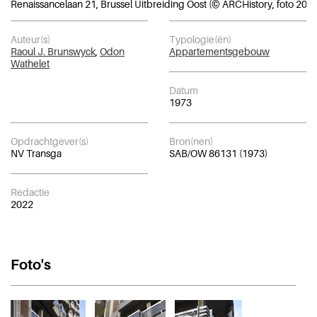
Renaissancelaan 21, Brussel Uitbreiding Oost (© ARCHistory, foto 2020
Auteur(s)
Typologie(ën)
Raoul J. Brunswyck
,
Odon
Appartementsgebouw
Wathelet
Datum
1973
Opdrachtgever(s)
Bron(nen)
NV Transga
SAB/OW 86131 (1973)
Redactie
2022
Foto's