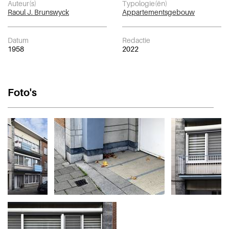
Auteur(s)
Typologie(ën)
Raoul J. Brunswyck
Appartementsgebouw
Datum
Redactie
1958
2022
Foto's