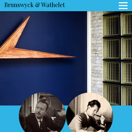
Brunswyck & Wathelet