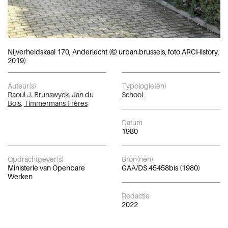
Nijverheidskaai 170, Anderlecht (© urban.brussels, foto ARCHistory,
2019)
Auteur(s)
Typologie(ën)
Raoul J. Brunswyck
,
Jan du
School
Bois
,
Timmermans Frères
Datum
1980
Opdrachtgever(s)
Bron(nen)
Ministerie van Openbare
GAA/DS 45458bis (1980)
Werken
Redactie
2022