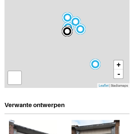
+
-
Leaflet
| Stadiamaps
Verwante ontwerpen