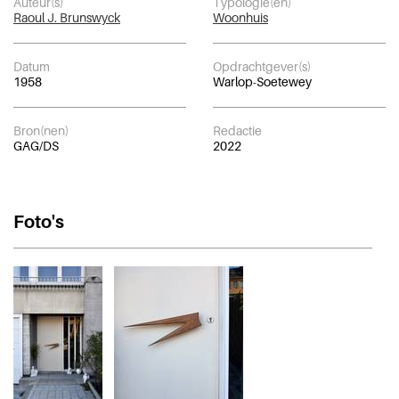
Auteur(s)
Typologie(ën)
Raoul J. Brunswyck
Woonhuis
Datum
Opdrachtgever(s)
1958
Warlop-Soetewey
Bron(nen)
Redactie
GAG/DS
2022
Foto's