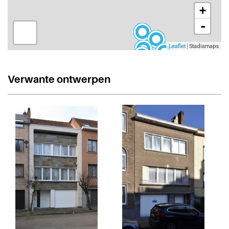
+
-
Leaflet
| Stadiamaps
Verwante ontwerpen