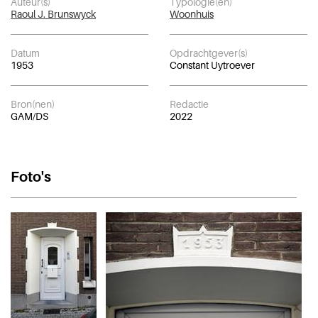
Auteur(s)
Typologie(ën)
Raoul J. Brunswyck
Woonhuis
Datum
Opdrachtgever(s)
1953
Constant Uytroever
Bron(nen)
Redactie
GAM/DS
2022
Foto's